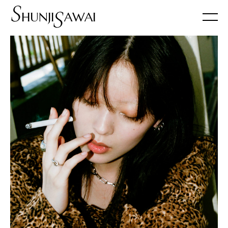
S
S
HUNJI
AWAI