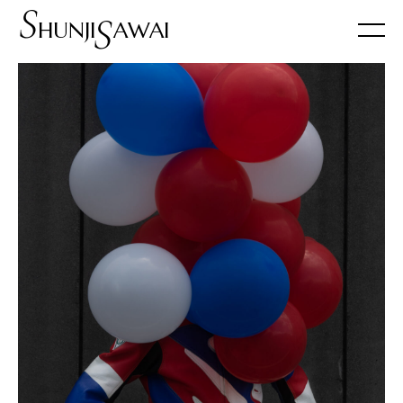
S
S
HUNJI
AWAI