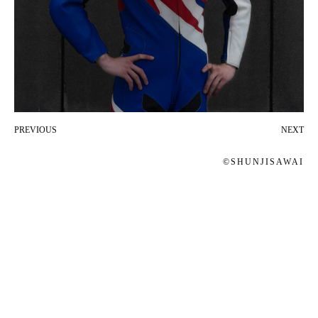
PREVIOUS
NEXT
投
©SHUNJISAWAI
稿
ナ
ビ
ゲ
ー
シ